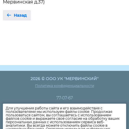
Мервинская д.37)
Назад
2026 © ООО УК "МЕРВИНСКИЙ"
Политика конфиденциальности
77-07-67
Для улучшения работы сайта и его взаимодействия с
Новости компании
пользователями мы используем файлы cookie. Продолжая
пользоваться сайтом, вы соглашаетесь с использованием
Как оплатить
файлов cookie и выражаете своё согласие на обработку ваших
персональных данных с использованием сервиса веб-
Дома
аналитики. Вы всегда можете отключить файлы cookie в
настройках браузера. Оператор использует информацию,