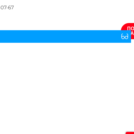
-07-67
ПО
ЗА