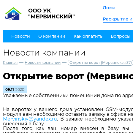
Дома
ООО УК
"МЕРВИНСКИЙ"
Раскрытие 
Новости
О компании
Как оплатить
Вопросы
Новости компании
—
—
Главная
Новости компании
Открытие ворот (Мервинская 37)
Открытие ворот (Мервинс
09.11
2020
Уважаемые собственники помещений дома по адрес
На воротах у вашего дома установлен GSM-моду
модуля вам необходимо оставить заявку в офисе н
Mervinskiy@yandex.ru
. В заявке необходимо указ
внесения в базу.
После того, как ваш номер внесен в базу, вы 